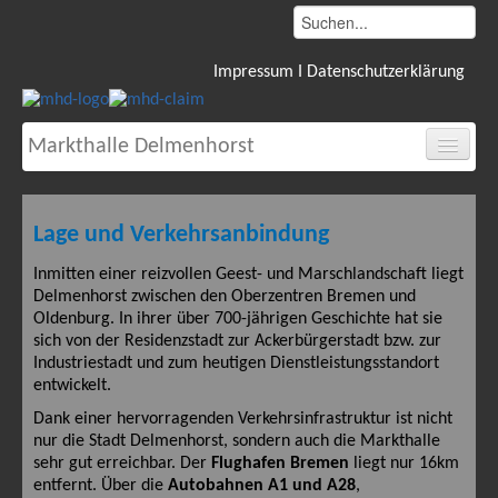
Impressum I Datenschutzerklärung
Markthalle Delmenhorst
Start
Ansichten
Lage und Verkehrsanbindung
Ausstattung
Inmitten einer reizvollen Geest- und Marschlandschaft liegt
Lage
Delmenhorst zwischen den Oberzentren Bremen und
Oldenburg. In ihrer über 700-jährigen Geschichte hat sie
Preise
sich von der Residenzstadt zur Ackerbürgerstadt bzw. zur
Industriestadt und zum heutigen Dienstleistungsstandort
Veranstaltungen
entwickelt.
Kalender
Dank einer hervorragenden Verkehrsinfrastruktur ist nicht
Historie
nur die Stadt Delmenhorst, sondern auch die Markthalle
sehr gut erreichbar. Der
Flughafen Bremen
liegt nur 16km
Service
entfernt. Über die
Autobahnen A1 und A28
,