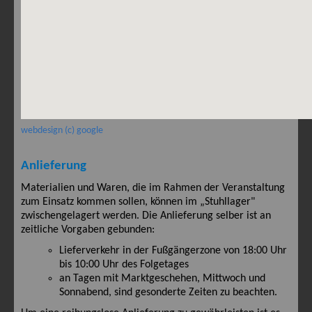
webdesign (c) google
Anlieferung
Materialien und Waren, die im Rahmen der Veranstaltung
zum Einsatz kommen sollen, können im „Stuhllager"
zwischengelagert werden. Die Anlieferung selber ist an
zeitliche Vorgaben gebunden:
Lieferverkehr in der Fußgängerzone von 18:00 Uhr
bis 10:00 Uhr des Folgetages
an Tagen mit Marktgeschehen, Mittwoch und
Sonnabend, sind gesonderte Zeiten zu beachten.