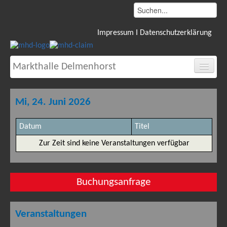
Impressum I Datenschutzerklärung
Markthalle Delmenhorst
Start
Mi, 24. Juni 2026
Ansichten
Ausstattung
Datum
Titel
Lage
Zur Zeit sind keine Veranstaltungen verfügbar
Preise
Veranstaltungen
Buchungsanfrage
Kalender
Historie
Veranstaltungen
Service