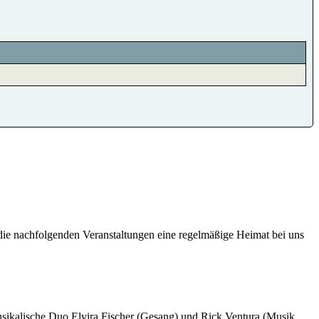
 die nachfolgenden Veranstaltungen eine regelmäßige Heimat bei uns
sikalische Duo Elvira Fischer (Gesang) und Rick Ventura (Musik,