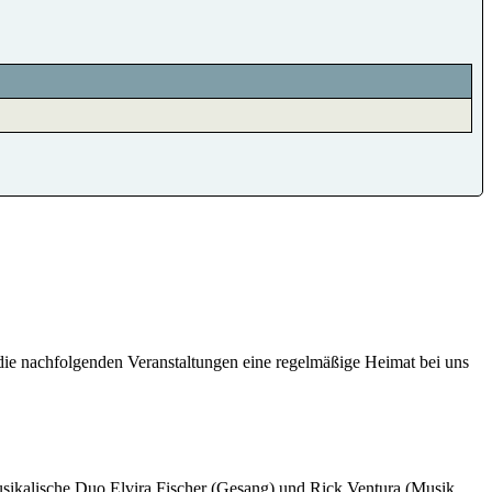
 die nachfolgenden Veranstaltungen eine regelmäßige Heimat bei uns
sikalische Duo Elvira Fischer (Gesang) und Rick Ventura (Musik,